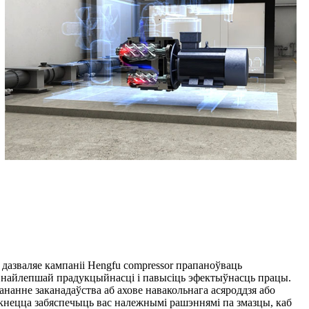
азваляе кампаніі Hengfu compressor прапаноўваць
ь найлепшай прадукцыйнасці і павысіць эфектыўнасць працы.
ананне заканадаўства аб ахове навакольнага асяроддзя або
кнецца забяспечыць вас належнымі рашэннямі па змазцы, каб