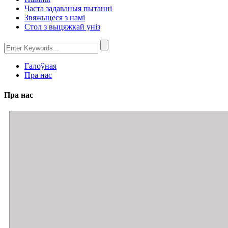
Часта задаваныя пытанні
Звяжыцеся з намі
Стол з выцяжкай уніз
Галоўная
Пра нас
Пра нас