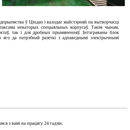
дпрыемства ў Ціндао і валодае майстэрняй па вытворчасці
а таксама некаторых спецыяльных корпусаў. Такім чынам,
таў, так і для дробных прымяненняў. Інтэграваны блок
 яго да патрэбнай разеткі з адпаведнымі электрычнымі
ся з вамі на працягу 24 гадзін.