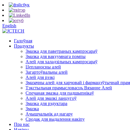
English
Галоўная
Прадукты
Змазка для паветраных кампрэсараў
Змазка для вакуумнага помпы
Алей для халадзільных кампрэсараў
Цепланосны алей
Загартоўвальны алей
Алей для рэзкі
Змазачны алей для харчовай і фармацэўтычнай пра
Тэкстыльная прамысловасць Вязанне Алей
Спечаная змазка для падшыпнікаў
Алей для змазкі ланцугоў
Змазка для рэдуктара
Змазка
Ачышчальнік ад нагару
Сродак для выдалення накіпу
Пра нас
Навіны