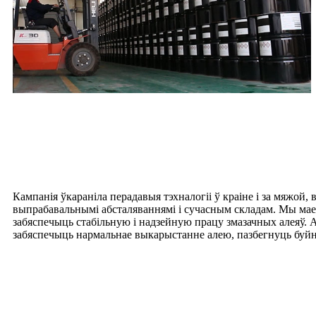
Кампанія ўкараніла перадавыя тэхналогіі ў краіне і за мяжой
выпрабавальнымі абсталяваннямі і сучасным складам. Мы мае
забяспечыць стабільную і надзейную працу змазачных алеяў. А
забяспечыць нармальнае выкарыстанне алею, пазбегнуць буйн