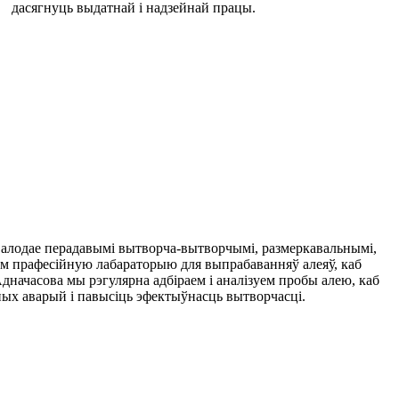
дасягнуць выдатнай і надзейнай працы.
, валодае перадавымі вытворча-вытворчымі, размеркавальнымі,
м прафесійную лабараторыю для выпрабаванняў алеяў, каб
дначасова мы рэгулярна адбіраем і аналізуем пробы алею, каб
ых аварый і павысіць эфектыўнасць вытворчасці.