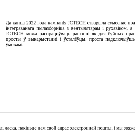
Да канца 2022 года кампанія JCTECH стварыла сумеснае пра
інтэграванага пылазборніка з вентылятарам і рухавіком, 
JCTECH можа распрацоўваць рашэнні як для буйных праек
просты ў выкарыстанні і ўсталёўцы, проста падключыўшы
ўмовамі.
лі ласка, пакіньце нам свой адрас электроннай пошты, і мы звяжам