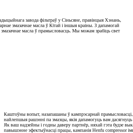
дыцыйнага завода фільтраў у Сіньсяне, правінцыя Хэнань,
сарнае змазачнае масла ў Кітай і іншыя краіны. З дапамогай
 змазачнае масла ў прамысловасць. Мы можам зрабіць свет
Каштоўны вопыт, назапашаны ў кампрэсарнай прамысловасці, д
найлепшыя рашэнні па змазцы, якія дапамогуць вам дасягнуц
Як ваш надзейны і годны даверу партнёр, няхай гэта будзе вык
павышэнне эфектыўнасці працы, кампанія Henfu compressor ім