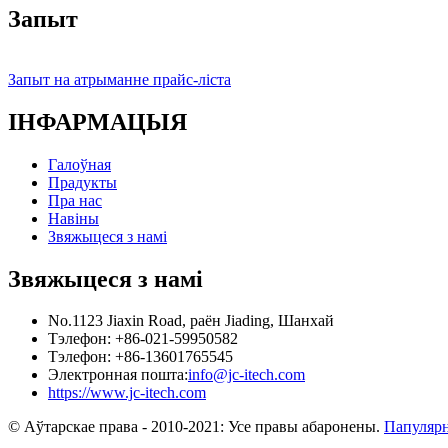
Запыт
Запыт на атрыманне прайс-ліста
ІНФАРМАЦЫЯ
Галоўная
Прадукты
Пра нас
Навіны
Звяжыцеся з намі
Звяжыцеся з намі
No.1123 Jiaxin Road, раён Jiading, Шанхай
Тэлефон: +86-021-59950582
Тэлефон: +86-13601765545
Электронная пошта:
info@jc-itech.com
https://www.jc-itech.com
© Аўтарскае права - 2010-2021: Усе правы абаронены.
Папуляр