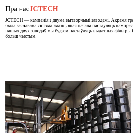
Пра нас
JCTECH
JCTECH — кампанія з двума вытворчымі заводамі. Акрамя тра
была заснавана сістэма змазкі, якая пачала пастаўляць кампрэ
нашых двух заводаў мы будзем пастаўляць выдатныя фільтры і
больш чыстым.