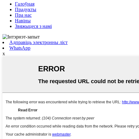
Галоўная
Прадукты
Пра нас
Навіны
Звяжыцеся з намі
Адправіць электронны ліст
WhatsApp
x