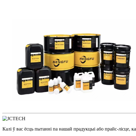
Калі ў вас ёсць пытанні па нашай прадукцыі або прайс-лісце, ка