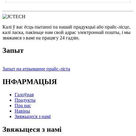
Калі ў вас ёсць пытанні па нашай прадукцыі або прайс-лісце,
калі ласка, пакіньце нам свой адрас электроннай пошты, і мы
звяжамся з вамі на працягу 24 гадзін.
Запыт
Запыт на атрыманне прайс-ліста
ІНФАРМАЦЫЯ
Галоўная
Прадукты
Пра нас
Навіны
Звяжыцеся з намі
Звяжыцеся з намі