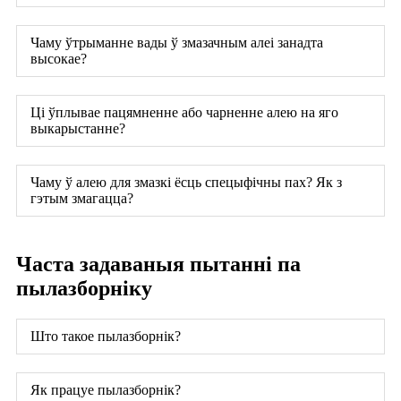
Чаму ўтрыманне вады ў змазачным алеі занадта
высокае?
Ці ўплывае пацямненне або чарненне алею на яго
выкарыстанне?
Чаму ў алею для змазкі ёсць спецыфічны пах? Як з
гэтым змагацца?
Часта задаваныя пытанні па
пылазборніку
Што такое пылазборнік?
Як працуе пылазборнік?