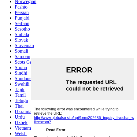
Norwegian
Pashto
Persian
Punjabi
Serbian
Sesotho
Sinhala
Slovak
Slovenian
Somali
Samoan
Scots Gaelic
Shona
Sindhi
Sundanese
Swahili
Tajik
Tamil
Telugu
Thai
Ukrainian
Urdu
Uzbek
Vietnamese
Welsh