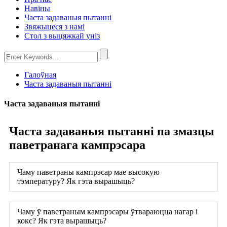
Навіны
Часта задаваныя пытанні
Звяжыцеся з намі
Стол з выцяжкай уніз
Галоўная
Часта задаваныя пытанні
Часта задаваныя пытанні
Часта задаваныя пытанні па змазцы
паветранага кампрэсара
Чаму паветраны кампрэсар мае высокую
тэмпературу? Як гэта вырашыць?
Чаму ў паветраным кампрэсары ўтвараюцца нагар і
кокс? Як гэта вырашыць?