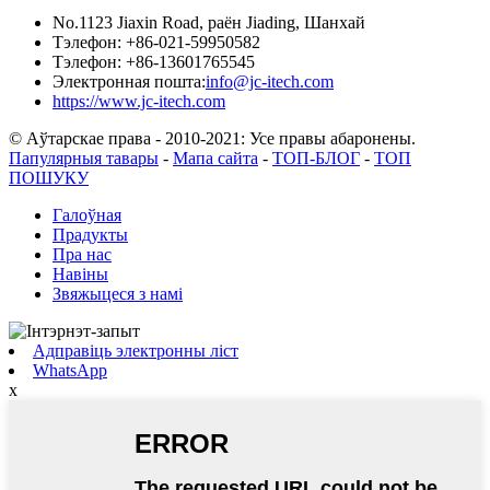
No.1123 Jiaxin Road, раён Jiading, Шанхай
Тэлефон: +86-021-59950582
Тэлефон: +86-13601765545
Электронная пошта:
info@jc-itech.com
https://www.jc-itech.com
© Аўтарскае права - 2010-2021: Усе правы абаронены.
Папулярныя тавары
-
Мапа сайта
-
ТОП-БЛОГ
-
ТОП
ПОШУКУ
Галоўная
Прадукты
Пра нас
Навіны
Звяжыцеся з намі
Адправіць электронны ліст
WhatsApp
x