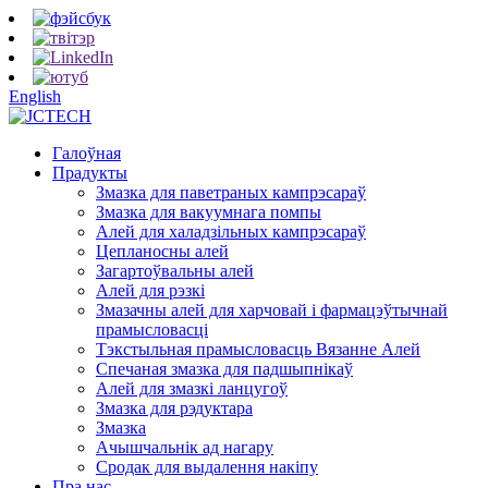
English
Галоўная
Прадукты
Змазка для паветраных кампрэсараў
Змазка для вакуумнага помпы
Алей для халадзільных кампрэсараў
Цепланосны алей
Загартоўвальны алей
Алей для рэзкі
Змазачны алей для харчовай і фармацэўтычнай
прамысловасці
Тэкстыльная прамысловасць Вязанне Алей
Спечаная змазка для падшыпнікаў
Алей для змазкі ланцугоў
Змазка для рэдуктара
Змазка
Ачышчальнік ад нагару
Сродак для выдалення накіпу
Пра нас