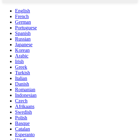
English
French
German
Portuguese
Spanish
Russian
Japanese
Korean
Arabic
Irish
Greek
Turkish
Italian
Danish
Romanian
Indonesian
Czech
Afrikaans
Swedish
Polish
Basque
Catalan
Esperanto