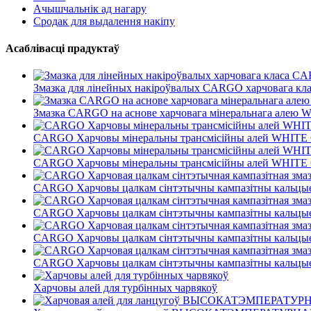
Ачышчальнік ад нагару
Сродак для выдалення накіпу
Асаблівасці прадуктаў
Змазка для лінейных накіроўвалых CARGO харчовага кл
Змазка CARGO на аснове харчовага мінеральнага алею WH
CARGO Харчовы мінеральны трансмісійны алей WHITE G
CARGO Харчовы мінеральны трансмісійны алей WHITE 
CARGO Харчовы цалкам сінтэтычны кампазітны кальцыев
CARGO Харчовы цалкам сінтэтычны кампазітны кальцыев
CARGO Харчовы цалкам сінтэтычны кампазітны кальцыев
CARGO Харчовы цалкам сінтэтычны кампазітны кальцыев
Харчовы алей для турбінных чарвякоў