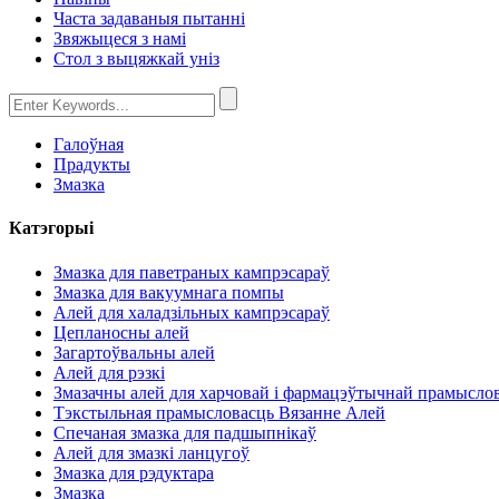
Часта задаваныя пытанні
Звяжыцеся з намі
Стол з выцяжкай уніз
Галоўная
Прадукты
Змазка
Катэгорыі
Змазка для паветраных кампрэсараў
Змазка для вакуумнага помпы
Алей для халадзільных кампрэсараў
Цепланосны алей
Загартоўвальны алей
Алей для рэзкі
Змазачны алей для харчовай і фармацэўтычнай прамыслов
Тэкстыльная прамысловасць Вязанне Алей
Спечаная змазка для падшыпнікаў
Алей для змазкі ланцугоў
Змазка для рэдуктара
Змазка