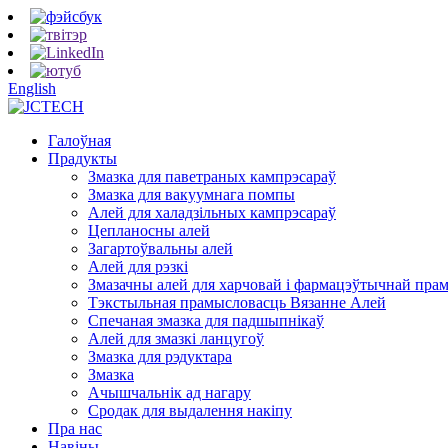
English
Галоўная
Прадукты
Змазка для паветраных кампрэсараў
Змазка для вакуумнага помпы
Алей для халадзільных кампрэсараў
Цепланосны алей
Загартоўвальны алей
Алей для рэзкі
Змазачны алей для харчовай і фармацэўтычнай пра
Тэкстыльная прамысловасць Вязанне Алей
Спечаная змазка для падшыпнікаў
Алей для змазкі ланцугоў
Змазка для рэдуктара
Змазка
Ачышчальнік ад нагару
Сродак для выдалення накіпу
Пра нас
Навіны