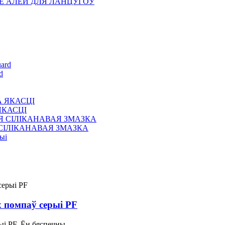
НАЕ АЛЕЙ ДЛЯ ЛАНЦУГОЎ
d
ЯКАСЦІ
Я СІЛІКАНАВАЯ ЗМАЗКА
 помпаў серыі PF
і PF. Ён бяспечны.