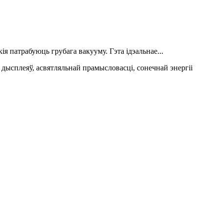
 патрабуюць грубага вакууму. Гэта ідэальнае...
дысплеяў, асвятляльнай прамысловасці, сонечнай энергіі