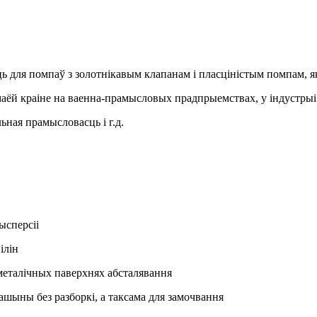
ля помпаў з золотнікавым клапанам і пласціністым помпам, якія
ёй краіне на ваенна-прамысловых прадпрыемствах, у індустрыі 
ная прамысловасць і г.д.
ысперсіі
ілін
 металічных паверхнях абсталявання
ашыны без разборкі, а таксама для замочвання