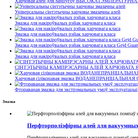
Харчовая алей для ланцугоў ВЫСОКАТЭМПЕРАТУР
Універсальны сінтэтычны харчовы змазачны алей
Змазка для накіроўвалых рэйак харчовага класа
Змазка для накіроўвалых рэйак харчовага класа
Змазка для накіроўвалых рэйак харчовага класа Gejd Guar
Змазка для накіроўвалых рэйак харчовага класа
СІНТЭТЫЧНЫ КАМПРЭСАРНЫ АЛЕЙ ХАРЧОВАГА 
Харчовая сіліконавая змазка ВОДАНЕПРАНІЦАЛЬНА
Фтораваная змазка для экстрэмальных умоў эксплуатацыі
Змазка
Перфторполіэфірны алей для вакуумных
Перфторпалімерны алей для вакуумных помпаў серы