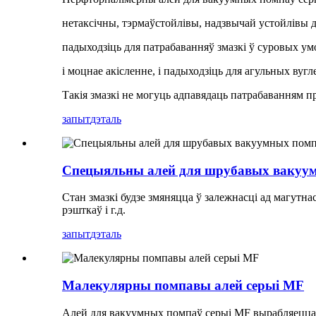
нетаксічны, тэрмаўстойлівы, надзвычай устойлівы д
падыходзіць для патрабаванняў змазкі ў суровых умо
і моцнае акісленне, і падыходзіць для агульных вуг
Такія змазкі не могуць адпавядаць патрабаванням 
запыт
дэталь
Спецыяльны алей для шрубавых вакуу
Стан змазкі будзе змяняцца ў залежнасці ад магутнас
рэшткаў і г.д.
запыт
дэталь
Малекулярны помпавы алей серыі MF
Алей для вакуумных помпаў серыі MF вырабляецца з