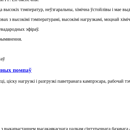
а высокіх тэмператур, неўзгаральны, хімічна ўстойлівы і мае в
вах з высокімі тэмпературамі, высокімі нагрузкамі, моцнай хіміч
левадародных эфіраў.
прымянення.
мных помпаў
ці, ціску нагрузкі і разгрузкі паветранага кампрэсара, рабочай т
 выкарыстаннем высакаякаснага цалкам сінтэтычнага базавага а