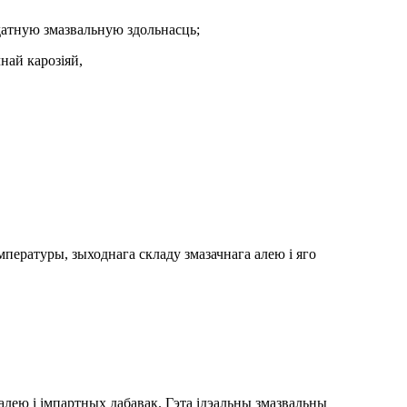
ыдатную змазвальную здольнасць;
най карозіяй,
эмпературы, зыходнага складу змазачнага алею і яго
лею і імпартных дабавак. Гэта ідэальны змазвальны