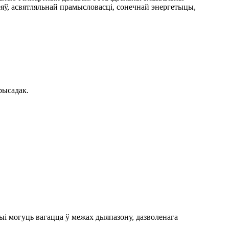
яў, асвятляльнай прамысловасці, сонечнай энергетыцы,
рысадак.
і могуць вагацца ў межах дыяпазону, дазволенага