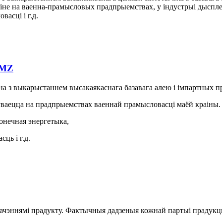
іне на ваенна-прамысловых прадпрыемствах, у індустрыі дыспле
асці і г.д.
 MZ
а з выкарыстаннем высакаякаснага базавага алею і імпартных п
ўваецца на прадпрыемствах ваеннай прамысловасці маёй краіны.
онечная энергетыка,
ць і г.д.
чэннямі прадукту. Фактычныя дадзеныя кожнай партыі прадукцы