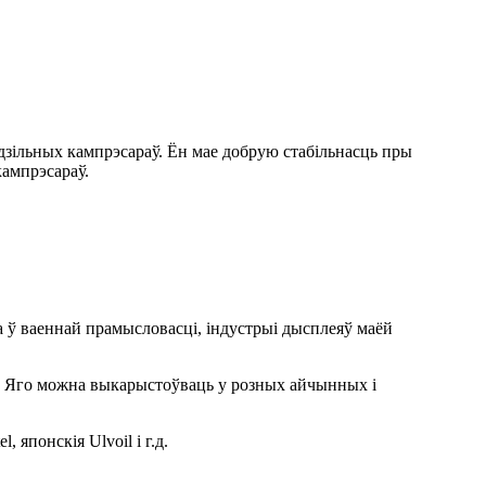
зільных кампрэсараў. Ён мае добрую стабільнасць пры
ампрэсараў.
ў ваеннай прамысловасці, індустрыі дысплеяў маёй
д. Яго можна выкарыстоўваць у розных айчынных і
 японскія Ulvoil і г.д.