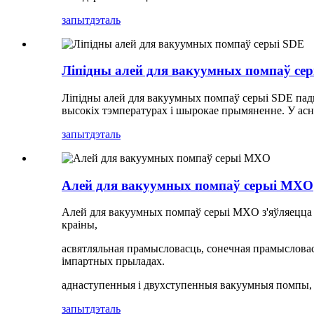
запыт
дэталь
Ліпідны алей для вакуумных помпаў се
Ліпідны алей для вакуумных помпаў серыі SDE пад
высокіх тэмпературах і шырокае прымяненне. У ас
запыт
дэталь
Алей для вакуумных помпаў серыі MXO
Алей для вакуумных помпаў серыі MXO з'яўляецца 
краіны,
асвятляльная прамысловасць, сонечная прамысловас
імпартных прыладах.
аднаступенныя і двухступенныя вакуумныя помпы, такі
запыт
дэталь