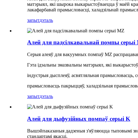
матэрыял, які шырока выкарыстоўваецца ў маёй кра
лакафарбавай прамысловасці, халадзільнай прамыслов
запыт
дэталь
Алей для падсілкавальнай помпы серыі
Серыя алеяў для вакуумных помпаў MZ распрацаван
Гэта ідэальны змазвальны матэрыял, які выкарысто
індустрыя дысплеяў, асвятляльная прамысловасць, с
прамысловасць пакрыццяў, халадзільная прамысловас
запыт
дэталь
Алей для дыфузійных помпаў серыі K
Вышэйпаказаныя дадзеныя з'яўляюцца тыповымі зна
стандартамі якасці.