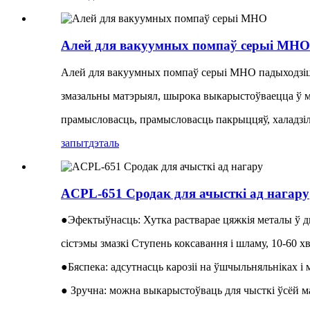
Алей для вакуумных помпаў серыі MHO
Алей для вакуумных помпаў серыі MHO падыходзіць д
змазальны матэрыял, шырока выкарыстоўваецца ў ма
прамысловасць, прамысловасць пакрыццяў, халадзіль
запыт
дэталь
ACPL-651 Сродак для ачысткі ад нагару
●Эфектыўнасць: Хутка растварае цяжкія металы ў д
сістэмы змазкі Ступень коксавання і шламу, 10-60 хв
●Бяспека: адсутнасць карозіі на ўшчыльняльніках і
● Зручна: можна выкарыстоўваць для чысткі ўсёй м