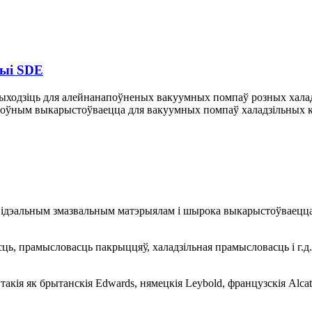
рыі SDE
ыходзіць для алейнанапоўненых вакуумных помпаў розных халад
ноўным выкарыстоўваецца для вакуумных помпаў халадзільных к
ідэальным змазвальным матэрыялам і шырока выкарыстоўваецца 
ць, прамысловасць пакрыццяў, халадзільная прамысловасць і г.
я як брытанскія Edwards, нямецкія Leybold, французскія Alcatel,