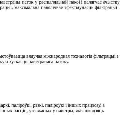
аветраны паток у распыляльнай пакоі і палягчае ачыстку
ацыі, максімальна павялічвае эфектыўнасць фільтрацыі і
рыстоўваецца вядучая міжнародная тэхналогія фільтрацыі з
окую хуткасць паветранага патоку.
і, паліроўкі, рэзкі, паліроўкі і іншых працэсаў, а
ічных часціц, узважаных у паветры, якія шкодзяць