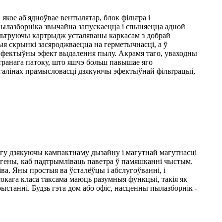
кое аб'ядноўвае вентылятар, блок фільтра і
ылазборніка звычайна запускаецца і спыняецца адной
 фільтруючы картрыдж усталяваны каркасам з добрай
я скрынкі засяроджваецца на герметычнасці, а ў
 эфектыўны эфект выдалення пылу. Акрамя таго, уваходны
транага патоку, што яшчэ больш павышае яго
галінах прамысловасці дзякуючы эфектыўнай фільтрацыі,
агу дзякуючы кампактнаму дызайну і магутнай магутнасці
ргены, каб падтрымліваць паветра ў памяшканні чыстым.
іва. Яны простыя ва ўсталёўцы і абслугоўванні, і
сокага класа таксама маюць разумныя функцыі, такія як
станні. Будзь гэта дом або офіс, насценны пылазборнік -