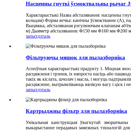
Насценны гнуткі ўсмоктвальны рычаг 
Характарыстыкі Назва абсталявання: насценны гну
кольцам) Форма вечка: канічны ўсмоктванне (A), па
Выцяжка, абсталяваная рэгулюючым клапанам аб'ёму
м) Дыяметр абсталявання: Φ150 мм Φ160 мм Φ200 мм
запыт
дэталь
Фільтруючы мяшок для пылазборніка
Асноўныя характарыстыкі прадукту 1. Моцная зноса
расцяжэння і трэння, іх няпроста насіць або пашкодж
такіх як кіслата, шчолач і масла, і могуць падтры
расцяжэнне, вытрымліваюць вялікую вагу і ціск і н
запыт
дэталь
Картрыджны фільтр для пылазборніка
Унікальная канструкцыя ўвагнутай зморшчыны 
выкарыстанне перадавых замежных тэхналогій для 