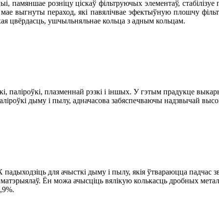
, памяншае розніцу ціскаў фільтруючых элементаў, стабілізуе п
мае выгнуты пераход, які павялічвае эфектыўную плошчу фільтр
кая цвёрдасць, ушчыльняльнае кольца з адным кольцам.
кі, паліроўкі, плазменнай рэзкі і іншых. У гэтым прадукце выка
 паліроўкі дыму і пылу, адначасова забяспечваючы надзвычай выс
дыходзіць для ачысткі дыму і пылу, якія ўтвараюцца падчас зварк
 матэрыялаў. Ён можа ачысціць вялікую колькасць дробных метал
9,9%.