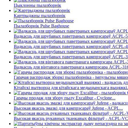
Цыклонны пылазборнік
Картрыджны пылазборнік
Пылазборнік Pulse Baghouse
Вадкасць для шрубавых паветраных кампрэсараў ACPL-5
Вадкасць для шрубавых паветраных кампрэсараў ACPL-4
Вадкасць для шрубавых паветраных кампрэсараў ACPL-3
Вадкасць для вінтавога паветранага кампрэсара ACPL-31
Гарачая распродаж зборкі пылазборніка - імпульсны мяшок
Кітайскі вытворца для кітайскага медыцынскага выцяжкі.
Гарачы продаж для збору пылу Excalibur - Cyclone...
Высокая якасць змазкі для кампрэсараў Jufeng - ACPL...
Высокая якасць рукавных тканкавых фільтраў - ACPL-VCP