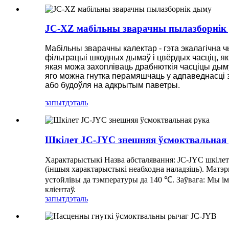
JC-XZ мабільны зварачны пылазборнік
Мабільны зварачны калектар - гэта экалагічна
фільтрацыі шкодных дымаў і цвёрдых часціц, я
якая можа захопліваць драбнюткія часціцы дым
яго можна гнутка перамяшчаць у адпаведнасці з
або будоўля на адкрытым паветры.
запыт
дэталь
Шкілет JC-JYC знешняя ўсмоктвальная
Характарыстыкі Назва абсталявання: JC-JYC шкілет
(іншыя характарыстыкі неабходна наладзіць). Матэры
устойлівы да тэмпературы да 140 ℃. Заўвага: Мы і
кліентаў.
запыт
дэталь