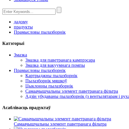
дадому
прадукты
Прамысловы пылазборнік
Катэгорыі
Змазка
Змазка для паветранага кампрэсара
Змазка для вакуумнага помпы
Прамысловы пылазборнік
Картрыджны пылазборнік
Пылазборнік мяшкоў
Цыклонны пылазборнік
Самаачышчальны элемент паветранага фільтра
Адзін убудаваны пылазборнік (з вентылятарам і рух
Асаблівасць прадуктаў
Самаачышчальны элемент паветранага фільтра