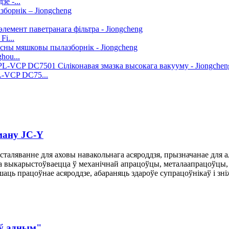
е -...
i...
hou...
L-VCP DC75...
ману JC-Y
таляванне для аховы навакольнага асяроддзя, прызначанае для ал
 выкарыстоўваецца ў механічнай апрацоўцы, металаапрацоўцы, 
аць працоўнае асяроддзе, абараняць здароўе супрацоўнікаў і зн
ў адным".