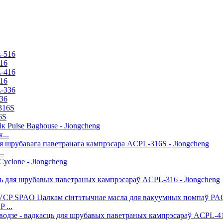
16
16
36
6S
...
..
 ...