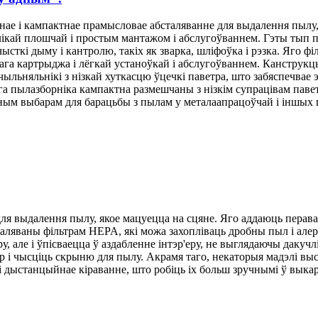
е і кампактнае прамысловае абсталяванне для выдалення пылу, я
ікай плошчай і простым мантажом і абслугоўваннем. Гэты тып п
ачысткі дыму і кантролю, такіх як зварка, шліфоўка і рэзка. Яго
га картрыджа і лёгкай устаноўкай і абслугоўваннем. Канструкцы
ьняльнікі з нізкай хуткасцю ўцечкі паветра, што забяспечвае
а пылазборніка кампактна размешчаны з нізкім супрацівам паве
ным выбарам для барацьбы з пылам у металаапрацоўчай і іншых 
ля выдалення пылу, якое мацуецца на сцяне. Яго аддаюць перав
аляваны фільтрам HEPA, які можа захопліваць дробны пыл і але
, але і ўпісваецца ў аздабленне інтэр'еру, не выглядаючы дакучл
тр і чысціць скрыню для пылу. Акрамя таго, некаторыя мадэлі вы
 дыстанцыйнае кіраванне, што робіць іх больш зручнымі ў выкары