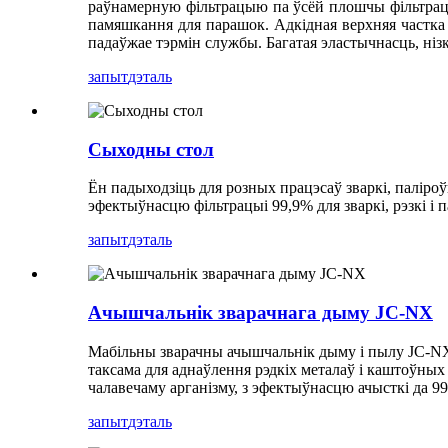
раўнамерную фільтрацыю па ўсёй плошчы фільтрацыі
памяшкання для парашок. Адкідная верхняя частка 
падаўжае тэрмін службы. Багатая эластычнасць, ніз
запыт
дэталь
Сыходны стол
Ён падыходзіць для розных працэсаў зваркі, паліроў
эфектыўнасцю фільтрацыі 99,9% для зваркі, рэзкі і
запыт
дэталь
Ачышчальнік зварачнага дыму JC-NX
Мабільны зварачны ачышчальнік дыму і пылу JC-NX па
таксама для аднаўлення рэдкіх металаў і каштоўных
чалавечаму арганізму, з эфектыўнасцю ачысткі да 9
запыт
дэталь