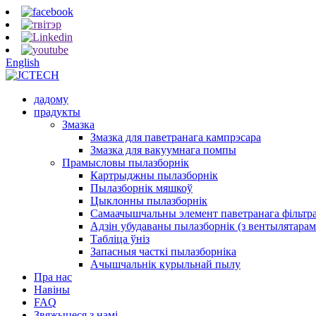
English
дадому
прадукты
Змазка
Змазка для паветранага кампрэсара
Змазка для вакуумнага помпы
Прамысловы пылазборнік
Картрыджны пылазборнік
Пылазборнік мяшкоў
Цыклонны пылазборнік
Самаачышчальны элемент паветранага фільтр
Адзін убудаваны пылазборнік (з вентылятарам 
Табліца ўніз
Запасныя часткі пылазборніка
Ачышчальнік курыльнай пылу
Пра нас
Навіны
FAQ
Звяжыцеся з намі