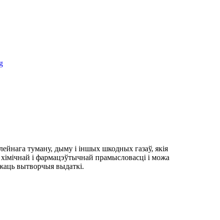
ейнага туману, дыму і іншых шкодных газаў, якія
хімічнай і фармацэўтычнай прамысловасці і можа
іжаць вытворчыя выдаткі.