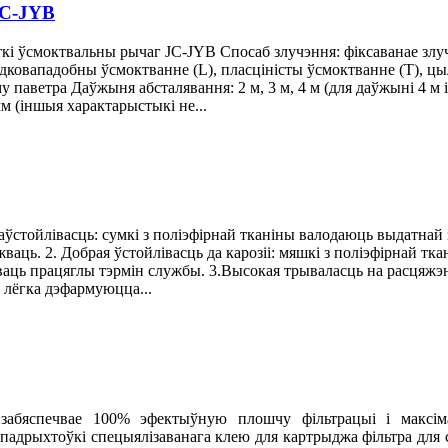
JC-JYB
ткі ўсмоктвальны рычаг JC-JYB Спосаб злучэння: фіксаванае з
дковападобны ўсмоктванне (L), пласціністы ўсмоктванне (T), цы
 паветра Даўжыня абсталявання: 2 м, 3 м, 4 м (для даўжыні 4 м
 (іншыя характарыстыкі не...
ўстойлівасць: сумкі з поліэфірнай тканіны валодаюць выдатнай 
ваць. 2. Добрая ўстойлівасць да карозіі: мяшкі з поліэфірнай тк
мліваць працяглы тэрмін службы. 3.Высокая трываласць на расця
е лёгка дэфармуюцца...
забяспечвае 100% эфектыўную плошчу фільтрацыі і максім
падрыхтоўкі спецыялізаванага клею для картрыджа фільтра для