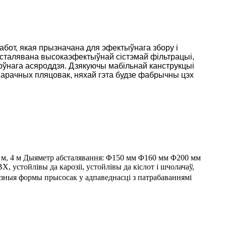
абот, якая прызначана для эфектыўнага збору і
бсталявана высокаэфектыўнай сістэмай фільтрацыі,
оўнага асяроддзя. Дзякуючы мабільнай канструкцыі
варачных пляцовак, няхай гэта будзе фабрычны цэх
3 м, 4 м Дыяметр абсталявання: Φ150 мм Φ160 мм Φ200 мм
 устойлівы да карозіі, устойлівы да кіслот і шчолачаў,
зныя формы прысосак у адпаведнасці з патрабаваннямі