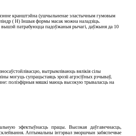
лучэнне кранштэйна (ушчыльненае эластычным гумовым
ліндр ( H) Іншыя формы масак можна наладзіць.
 і вышэй патрабуюцца падоўжаныя рычагі, даўжыня да 10
зносаўстойлівасцю, вытрымліваюць вялікія сілы
аніны могуць супрацьстаяць эрозіі агрэсіўных рэчываў,
жэнне: поліэфірныя мяшкі маюць высокую трываласць на
альную эфектыўнасць працы. Высокая даўгавечнасць,
 склейвання. Аптымальны інтэрвал зморшчын забяспечвае