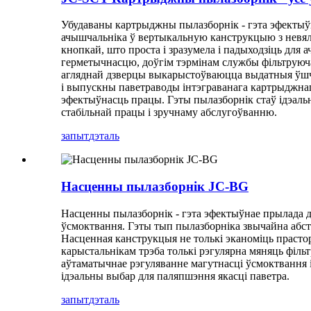
Убудаваны картрыджны пылазборнік - гэта эфектыўна
ачышчальніка ў вертыкальную канструкцыю з невял
кнопкай, што проста і зразумела і падыходзіць для 
герметычнасцю, доўгім тэрмінам службы фільтруюча
агляднай дзверцы выкарыстоўваюцца выдатныя ўшчыл
і выпускны паветраводы інтэграванага картрыджнаг
эфектыўнасць працы. Гэты пылазборнік стаў ідэаль
стабільнай працы і зручнаму абслугоўванню.
запыт
дэталь
Насценны пылазборнік JC-BG
Насценны пылазборнік - гэта эфектыўнае прылада д
ўсмоктвання. Гэты тып пылазборніка звычайна абст
Насценная канструкцыя не толькі эканоміць прастору
карыстальнікам трэба толькі рэгулярна мяняць філь
аўтаматычнае рэгуляванне магутнасці ўсмоктвання і
ідэальны выбар для паляпшэння якасці паветра.
запыт
дэталь