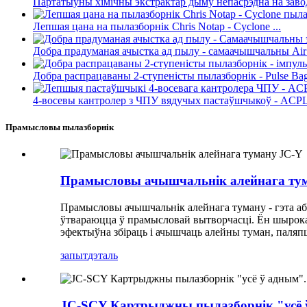
Партатыўны хімічны экстрактар ​​дыму непасрэдна на заводз
Лепшая цана на пылазборнік Chris Notap - Cyclone ...
Добра прадуманая ачыстка ад пылу - самаачышчальны Air F
Добра распрацаваны 2-ступеністы пылазборнік - Pulse Bag
4-восевы кантролер з ЧПУ вядучых пастаўшчыкоў - ACP
Прамысловы пылазборнік
Прамысловы ачышчальнік алейнага ту
Прамысловы ачышчальнік алейнага туману - гэта абс
ўтвараюцца ў прамысловай вытворчасці. Ён шырока
эфектыўна збіраць і ачышчаць алейны туман, паляпш
запыт
дэталь
JC-SCY Картрыджны пылазборнік "усё 