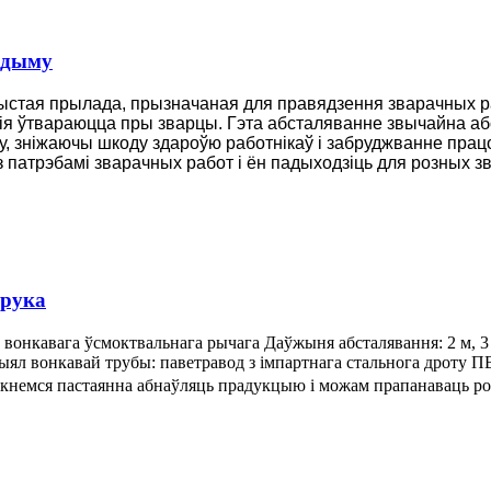
 дыму
 чыстая прылада, прызначаная для правядзення зварачных р
кія ўтвараюцца пры зварцы. Гэта абсталяванне звычайна а
у, зніжаючы шкоду здароўю работнікаў і забруджванне прац
 патрэбамі зварачных работ і ён падыходзіць для розных з
 рука
 вонкавага ўсмоктвальнага рычага Даўжыня абсталявання: 2 м, 
ял вонкавай трубы: паветравод з імпартнага стальнога дроту ПВХ,
мкнемся пастаянна абнаўляць прадукцыю і можам прапанаваць ро